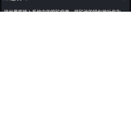
找出黑客植入系统中的挖矿病毒，将矿池的钱包地址作为
Flag 值（提交格式为：
0xa1d1fadd4fa30987b7fe4f8721b022f4b4ffc9f8）提
交
-bash-4.2
# unalias crontab
-bash-4.2
# crontab -l
# DO NOT EDIT THIS FILE - edit the master and r
# (/home/zyr/.5p4rk3l5 installed on Thu Feb 17 
# (Cron version -- $Id: crontab.c,v 2.13 1994/0
@daily /home/admin/./.b4nd1d0
@reboot /home/admin/./.placi 
>
 /dev/null 
2
>
&1
&
* * * * * /home/admin/./.placi 
>
 /dev/null 
2
>
&1
@monthly /home/admin/./.placi  
>
 /dev/null 
2
>
&1